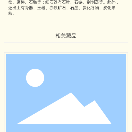
盘、磨棒、石镞等；细石器有石叶、石镞、刮削器等。此外，
还出土有骨器、玉器、赤铁矿石、石墨、炭化谷物、炭化果
核。
相关藏品