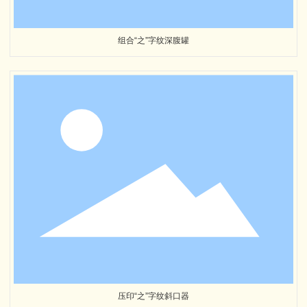
组合“之”字纹深腹罐
压印“之”字纹斜口器