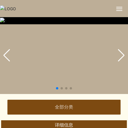
首页
关于新乐
新闻中心
陈列展览
藏品赏析
学术天地
全部分类
党务宣教
详细信息