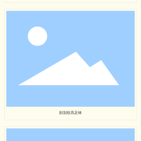
刻划纹高足钵