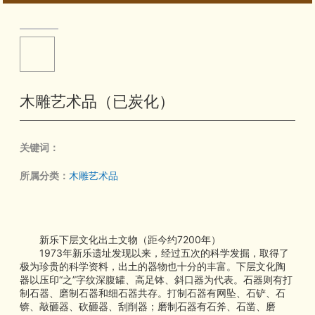
服务指南
联系我们
木雕艺术品（已炭化）
关键词：
所属分类：
木雕艺术品
新乐下层文化出土文物（距今约7200年）
1973年新乐遗址发现以来，经过五次的科学发掘，取得了
极为珍贵的科学资料，出土的器物也十分的丰富。下层文化陶
器以压印“之”字纹深腹罐、高足钵、斜口器为代表。石器则有打
制石器、磨制石器和细石器共存。打制石器有网坠、石铲、石
锛、敲砸器、砍砸器、刮削器；磨制石器有石斧、石凿、磨